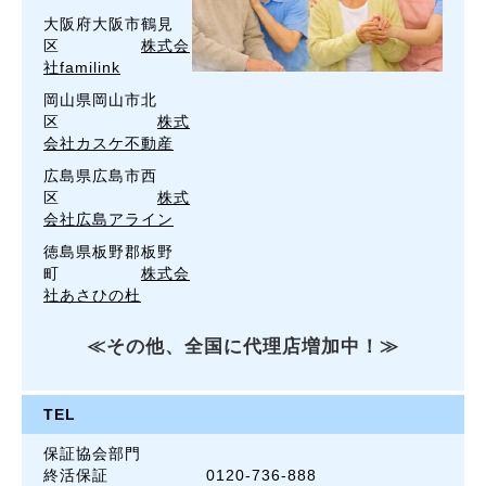
大阪府大阪市鶴見
区
株式会
社familink
岡山県岡山市北
区
株式
会社カスケ不動産
広島県広島市西
区
株式
会社広島アライン
徳島県板野郡板野
町
株式会
社あさひの杜
≪その他、全国に代理店増加中！≫
TEL
保証協会部門
終活保証
0120-736-888