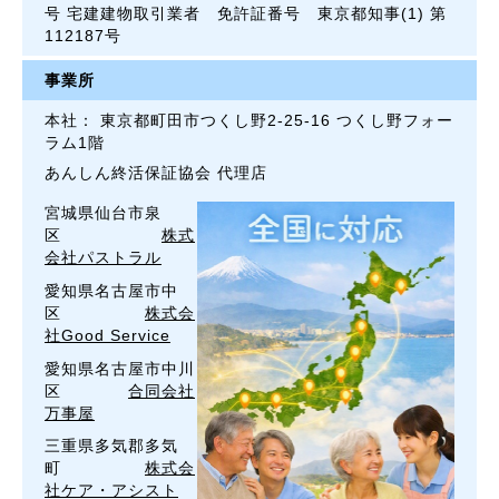
号 宅建建物取引業者 免許証番号 東京都知事(1) 第
112187号
事業所
本社： 東京都町田市つくし野2-25-16 つくし野フォー
ラム1階
あんしん終活保証協会 代理店
宮城県仙台市泉
区
株式
会社パストラル
愛知県名古屋市中
区
株式会
社Good Service
愛知県名古屋市中川
区
合同会社
万事屋
三重県多気郡多気
町
株式会
社ケア・アシスト